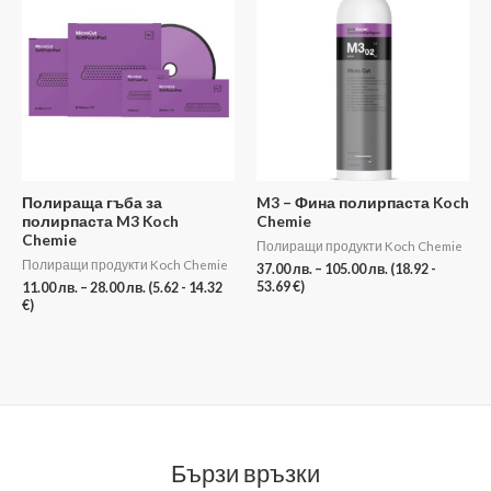
11.00 лв.
37.00 лв.
through
through
28.00 лв.
105.00 лв.
Полираща гъба за
M3 – Фина полирпаста Koch
полирпаста M3 Koch
Chemie
Chemie
Полиращи продукти Koch Chemie
Полиращи продукти Koch Chemie
37.00
лв.
–
105.00
лв.
(18.92 -
53.69 €)
11.00
лв.
–
28.00
лв.
(5.62 - 14.32
€)
Бързи връзки