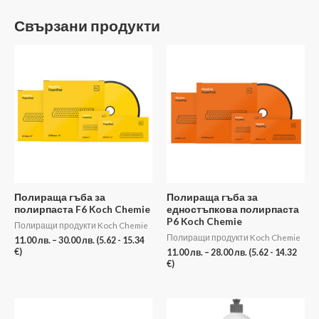
Свързани продукти
Price
Price
range:
range:
11.00 лв.
11.00 лв.
through
through
30.00 лв.
28.00 лв.
Полираща гъба за
Полираща гъба за
полирпаста F6 Koch Chemie
едностъпкова полирпаста
P6 Koch Chemie
Полиращи продукти Koch Chemie
Полиращи продукти Koch Chemie
11.00
лв.
–
30.00
лв.
(5.62 - 15.34
€)
11.00
лв.
–
28.00
лв.
(5.62 - 14.32
€)
Price
Price
range:
range: