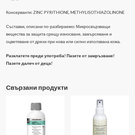
Консерванти: ZINC PYRITHIONE, METHYLISOTHIAZOLINONE
Съставки, описани по-разбираемо: Микросвързващи
вещества за защита срещу износване, замърсяване и
оцветяване от дрехи при нова или силно използвана кожа.
Разклатете преди употреба!
Пазете от замръзване!
Пазете далеч от деца!
Свързани продукти
Price
range:
25.23 лв.
through
79.99 лв.