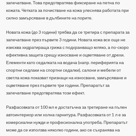
запечатване. Това предотвратява фиксиране на петна по
кожата. Четката за почистване на кожа улеснява работата при
силно замърсяване в дълбините на порите.
Новата кожа (до 3 години) трябва да се третира с препарата за
запечатване през първите 3 години. Новата кожа все още не
изисква хидратираща грижа с подхранващо мляко, а по-скоро
ефективна защита срещу износване и оцветяване от дрехи.
Елементи като седалката на водача (напр. периферията на
спортни седлаки на спортни седалки), салони и мебели от
светла кожа показват признаци на износване, замърсяване и
оцветяване през първите три години. Препаратът за
запечатване предотвратява този ефект.
Разфасовката от 100 мл е достатъчна за третиране на пълен
автоинтериор или холна гарнитура. Разфасовката от 1 л е за
комерсиални нужди и професионална употреба. Препаратът
може да се използва няколко години, ако се съхранява на