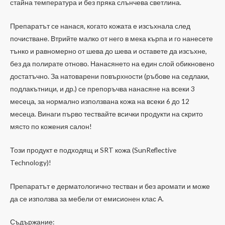
стайна температура и без пряка слънчева светлина.
Препаратът се нанася, когато кожата е изсъхнала след
почистване. Втрийте малко от него в мека кърпа и го нанесете
тънко и равномерно от шева до шева и оставете да изсъхне,
без да полирате отново. Нанасянето на един слой обикновено
достатъчно. За натоварени повърхности (ръбове на седлаки,
подлакътници, и др.) се препоръчва нанасяне на всеки 3
месеца, за нормално използвана кожа на всеки 6 до 12
месеца. Винаги първо тествайте всички продукти на скрито
място по кожения салон!
Този продукт е подходящ и SRT кожа (SunReflective
Technology)!
Препаратът е дерматологично тестван и без аромати и може
да се използва за мебели от емисионен клас А.
Съдържание: