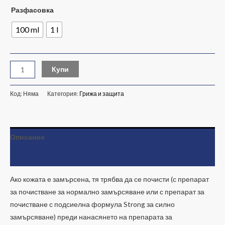
Разфасовка
100 ml
1 l
Купи
Код:
Няма
Категория:
Грижа и защита
Описание
Допълнителна информация
Ако кожата е замърсена, тя трябва да се почисти (с препарат
за почистване за нормално замърсяване или с препарат за
почистване с подсиелна формула Strong за силно
замърсяване) преди нанасянето на препарата за