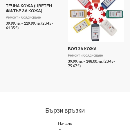
through
through
ТЕЧНА КОЖА (ЦВЕТЕН
119.99 лв.
148.00 лв.
ФИЛЪР ЗА КОЖА)
Ремонт и боядисване
39.99
лв.
–
119.99
лв.
(20.45 -
61.35 €)
БОЯ ЗА КОЖА
Ремонт и боядисване
39.99
лв.
–
148.00
лв.
(20.45 -
75.67 €)
Бързи връзки
Начало