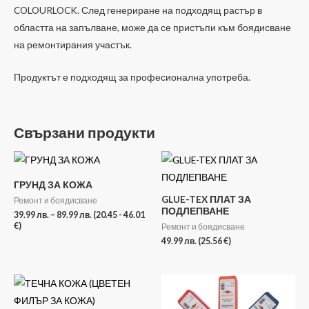
COLOURLOCK. След генериране на подходящ растър в
областта на запълване, може да се пристъпи към боядисване
на ремонтирания участък.
Продуктът е подходящ за професионална употреба.
Свързани продукти
Price
range:
39.99 лв.
ГРУНД ЗА КОЖА
through
GLUE-TEX ПЛАТ ЗА
89.99 лв.
Ремонт и боядисване
ПОДЛЕПВАНЕ
39.99
лв.
–
89.99
лв.
(20.45 - 46.01
€)
Ремонт и боядисване
49.99
лв.
(25.56 €)
Price
Price
range:
range:
39.99 лв.
39.99 лв.