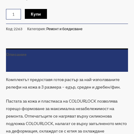
Купи
Код:
2263
Категория:
Ремонт и боядисване
Описание
Допълнителна информация
Комплектът предоставя готов растър за най-използваните
релефи на кожа в 3 размера – едър, среден и дребен/фин.
Пастата за кожа и пластмаса на COLOURLOCK позволява
горещо формоване за максимална незабележимост на
ремонта. Отпечатъците се нагряват върху силиконова
подложка COLOURLOCK, налагат се върху запълненото място
на деформация, охлаждат се с ютия за охлаждане