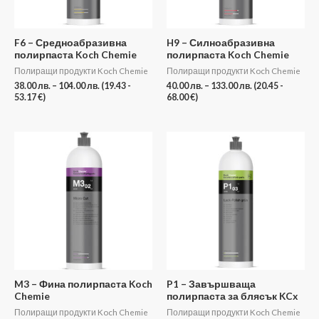
F6 – Средноабразивна
H9 – Силноабразивна
полирпаста Koch Chemie
полирпаста Koch Chemie
Полиращи продукти Koch Chemie
Полиращи продукти Koch Chemie
38.00
лв.
–
104.00
лв.
(19.43 -
40.00
лв.
–
133.00
лв.
(20.45 -
53.17 €)
68.00 €)
Price
range:
37.00 лв.
through
105.00 лв.
M3 – Фина полирпаста Koch
P1 – Завършваща
Chemie
полирпаста за блясък KCx
Полиращи продукти Koch Chemie
Полиращи продукти Koch Chemie