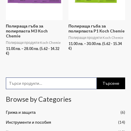
Полираща гъба за
Полираща гъба за
полирпаста M3 Koch
полирпаста P1 Koch Chemie
Chemie
Полиращи продукти Koch Chemie
Полиращи продукти Koch Chemie
11.00
лв.
–
30.00
лв.
(5.62 - 15.34
€)
11.00
лв.
–
28.00
лв.
(5.62 - 14.32
€)
Т
М
М
Търсене
ъ
и
а
р
Browse by Categories
н
к
с
и
с
Грижа и защита
(6)
е
м
и
н
Инструменти и пособия
(14)
а
м
е
л
а