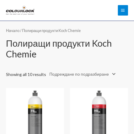
Skip
Main
to
Men
content
Начало
/ Полиращи продукти Koch Chemie
Полиращи продукти Koch
Chemie
Showing all 10 results
Price
Price
range:
range:
38.00 лв.
40.00 лв.
through
through
104.00 лв.
133.00 лв.