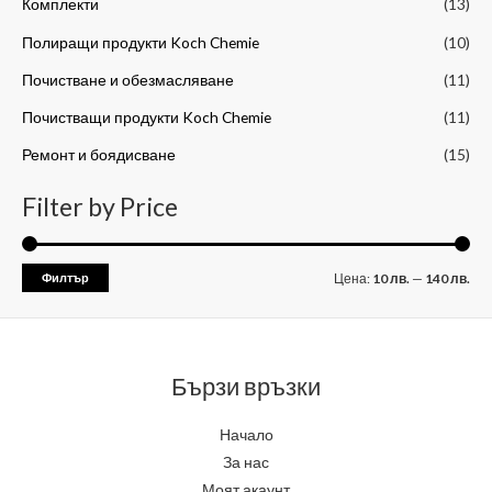
Комплекти
(13)
з
н
л
Полиращи продукти Koch Chemie
(10)
а
а
н
Почистване и обезмасляване
(11)
:
ц
а
Почистващи продукти Koch Chemie
(11)
е
ц
н
е
Ремонт и боядисване
(15)
а
н
Filter by Price
а
Филтър
Цена:
10 лв.
—
140 лв.
Бързи връзки
Начало
За нас
Моят акаунт