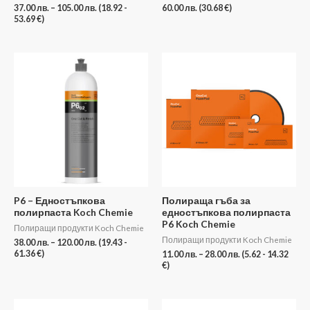
37.00
лв.
–
105.00
лв.
(18.92 -
60.00
лв.
(30.68 €)
53.69 €)
Price
Price
range:
range:
38.00 лв.
11.00 лв.
through
through
120.00 лв.
28.00 лв.
P6 – Едностъпкова
Полираща гъба за
полирпаста Koch Chemie
едностъпкова полирпаста
P6 Koch Chemie
Полиращи продукти Koch Chemie
Полиращи продукти Koch Chemie
38.00
лв.
–
120.00
лв.
(19.43 -
61.36 €)
11.00
лв.
–
28.00
лв.
(5.62 - 14.32
€)
Price
Price